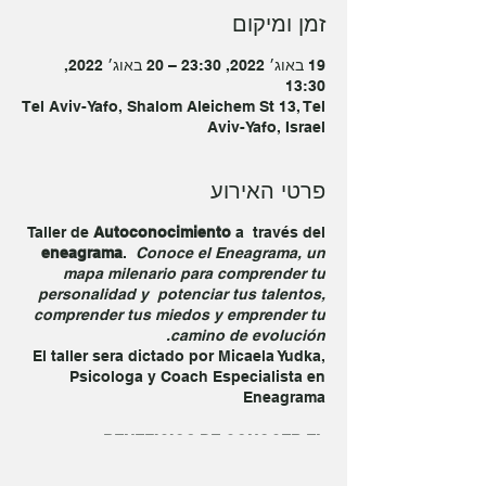
זמן ומיקום
19 באוג׳ 2022, 23:30 – 20 באוג׳ 2022,
13:30
Tel Aviv-Yafo, Shalom Aleichem St 13, Tel
Aviv-Yafo, Israel
פרטי האירוע
Taller de
Autoconocimiento
a través del
eneagrama
.
Conoce el Eneagrama, un
mapa milenario para comprender tu
personalidad y
potenciar tus talentos,
comprender tus miedos y emprender tu
camino de evolución.
El taller sera dictado por Micaela Yudka,
Psicologa y Coach Especialista en
Eneagrama
BENEFICIOS DE CONOCER EL
ENEAGRAMA:
~ Conoce tus talentos y fortalezas para