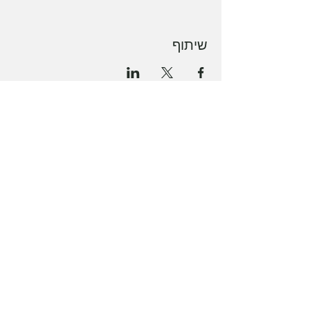
שיתוף
Get in Touch
+972 50 268 5735
(WhatsApp only)
mywellnesstlv@gmail.com
CONTACT US
About Us
Schedule