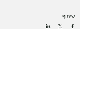
שיתוף
Get in Touch
+972 50 268 5735
(WhatsApp only)
mywellnesstlv@gmail.com
CONTACT US
About Us
Schedule