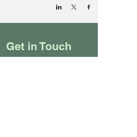
Get in Touch
+972 50 268 5735
(WhatsApp only)
mywellnesstlv@gmail.com
CONTACT US
About Us
Schedule
Pricing Plans
Private Yoga Classes
Well
ness Events