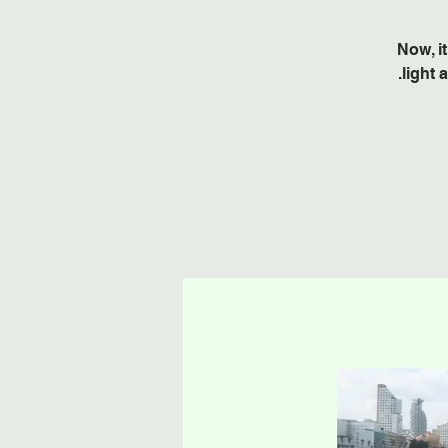
Now, it
light 