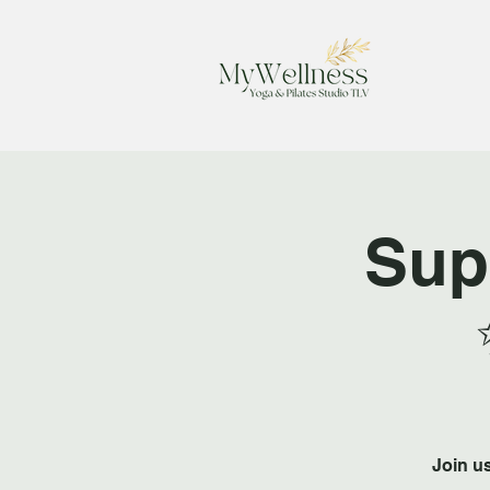
Sup
Join u