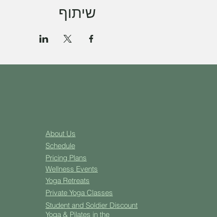
שיתוף
About Us
Schedule
Pricing Plans
Well
ness Events
Yoga
Retreats
Private Yoga Classes
Student and Soldier Discount
Yoga & Pilates in the