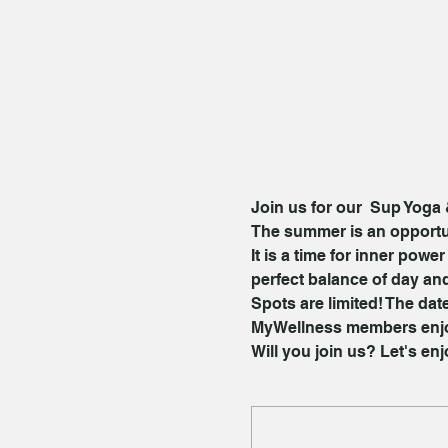
Join us for our  Sup Yoga
The summer is an opportun
It is a time for inner powe
perfect balance of day and
Spots are limited! The dat
MyWellness members enjoy
Will you join us? Let's en