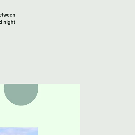
 between
 night.